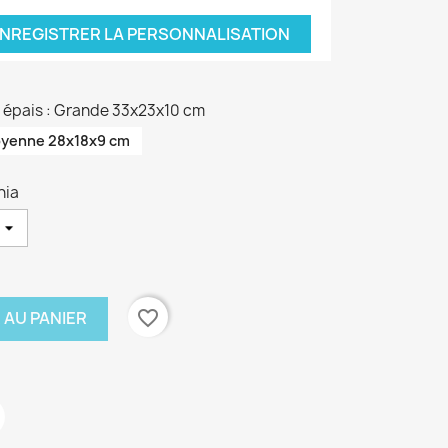
NREGISTRER LA PERSONNALISATION
on épais : Grande 33x23x10 cm
yenne 28x18x9 cm
hia
favorite_border
 AU PANIER