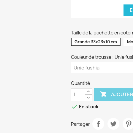
E
Taille de la pochette en cot
Grande 33x23x10 cm
Mo
Couleur de trousse : Unie fus
Quantité

AJOUTER

En stock
Partager