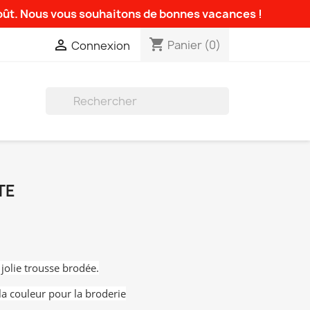
août. Nous vous souhaitons de bonnes vacances !
shopping_cart

Panier
(0)
Connexion

TE
 jolie trousse brodée.
la couleur pour la broderie