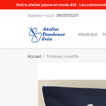
Notre atelier passe en mode été : Les commande
Appelez-nous :
0603010201
POUR QUI
T
Accueil
Trousse Louvette