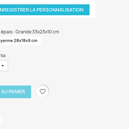
NREGISTRER LA PERSONNALISATION
on épais : Grande 33x23x10 cm
yenne 28x18x9 cm
hia
favorite_border
 AU PANIER