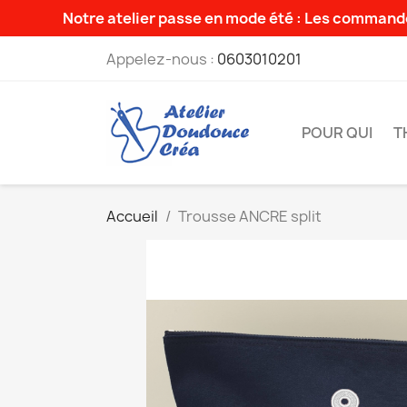
Notre atelier passe en mode été : Les commande
Appelez-nous :
0603010201
POUR QUI
T
Accueil
Trousse ANCRE split