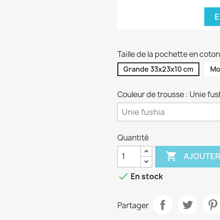
E
Taille de la pochette en cot
Grande 33x23x10 cm
Mo
Couleur de trousse : Unie fus
Quantité

AJOUTER

En stock
Partager