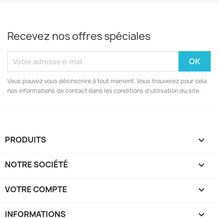
Recevez nos offres spéciales
Vous pouvez vous désinscrire à tout moment. Vous trouverez pour cela
nos informations de contact dans les conditions d'utilisation du site.
PRODUITS

NOTRE SOCIÉTÉ

VOTRE COMPTE

INFORMATIONS
keyboard_arrow_down