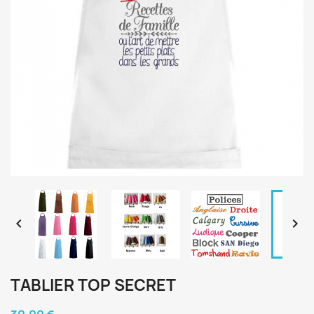


TABLIER TOP SECRET