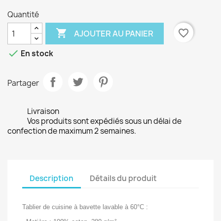
Quantité

favorite_border
AJOUTER AU PANIER

En stock
Partager
Livraison
Vos produits sont expédiés sous un délai de
confection de maximum 2 semaines.
Description
Détails du produit
Tablier de cuisine à bavette lavable à 60°C :