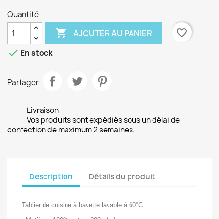
Quantité

favorite_border
AJOUTER AU PANIER

En stock
Partager
Livraison
Vos produits sont expédiés sous un délai de
confection de maximum 2 semaines.
Description
Détails du produit
Tablier de cuisine à bavette lavable à 60°C :