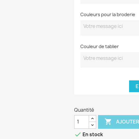
Couleurs pour la broderie
Couleur de tablier
E
Quantité

AJOUTER

En stock