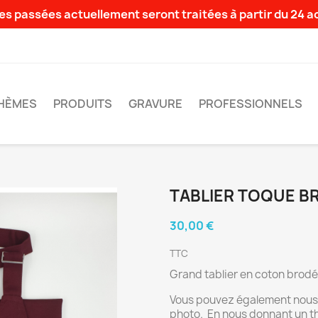
s passées actuellement seront traitées à partir du 24 
HÈMES
PRODUITS
GRAVURE
PROFESSIONNELS
TABLIER TOQUE B
30,00 €
TTC
Grand tablier en coton brodé
Vous pouvez également nous 
photo. En nous donnant un t