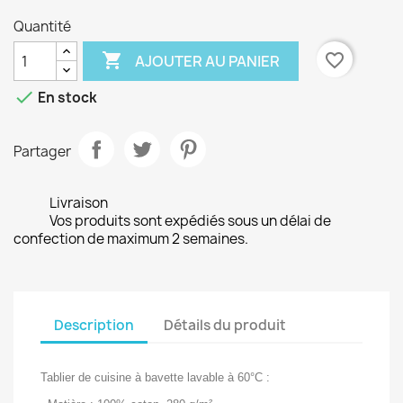
Quantité

favorite_border
AJOUTER AU PANIER

En stock
Partager
Livraison
Vos produits sont expédiés sous un délai de
confection de maximum 2 semaines.
Description
Détails du produit
Tablier de cuisine à bavette lavable à 60°C :