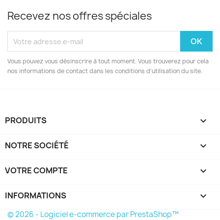
Recevez nos offres spéciales
Vous pouvez vous désinscrire à tout moment. Vous trouverez pour cela
nos informations de contact dans les conditions d'utilisation du site.
PRODUITS

NOTRE SOCIÉTÉ

VOTRE COMPTE

INFORMATIONS
keyboard_arrow_down
© 2026 - Logiciel e-commerce par PrestaShop™