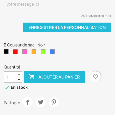
250 caractères max
ENREGISTRER LA PERSONNALISATION
B Couleur de sac : Noir
Rouge
Rose
orange
vert
Bleu
Noir
fushia
anis
électrique
Quantité

favorite_border
AJOUTER AU PANIER

En stock
Partager