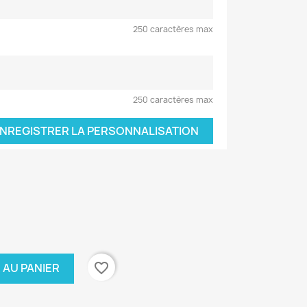
250 caractères max
250 caractères max
NREGISTRER LA PERSONNALISATION
favorite_border
 AU PANIER