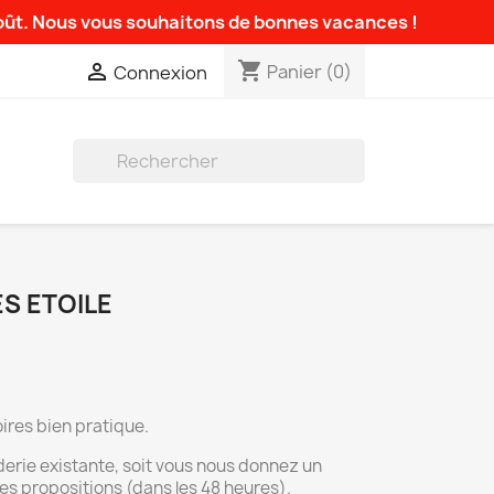
août. Nous vous souhaitons de bonnes vacances !
shopping_cart

Panier
(0)
Connexion

S ETOILE
ires bien pratique.
derie existante, soit vous nous donnez un
es propositions (dans les 48 heures).