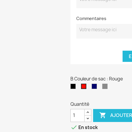
Commentaires
E
B Couleur de sac : Rouge
Noir
Bleu
Gris
Rouge
marine
Quantité

AJOUTER

En stock