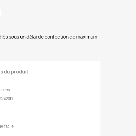
diés sous un délai de confection de maximum
ls du produit
oires :
0D/420D
ge facile