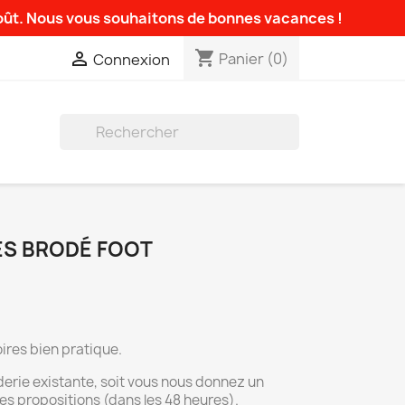
août. Nous vous souhaitons de bonnes vacances !
shopping_cart

Panier
(0)
Connexion

ES BRODÉ FOOT
ires bien pratique.
derie existante, soit vous nous donnez un
es propositions (dans les 48 heures).