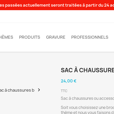
s passées actuellement seront traitées à partir du 24 
HÈMES
PRODUITS
GRAVURE
PROFESSIONNELS
SAC À CHAUSSUR
24,00 €

TTC
Sac à chaussures ou accesso
Soit vous choisissez une bro
thème et nous vous faisons d