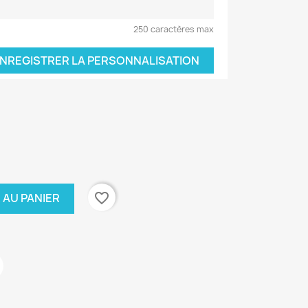
250 caractères max
NREGISTRER LA PERSONNALISATION
favorite_border
 AU PANIER