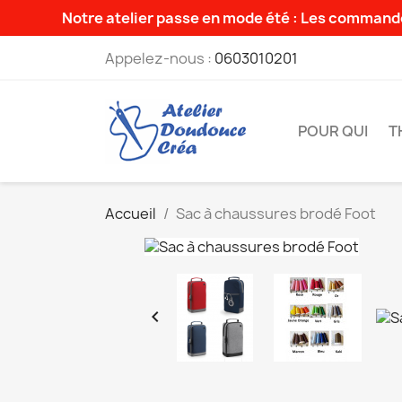
Notre atelier passe en mode été : Les commande
Appelez-nous :
0603010201
POUR QUI
T
Accueil
Sac à chaussures brodé Foot
