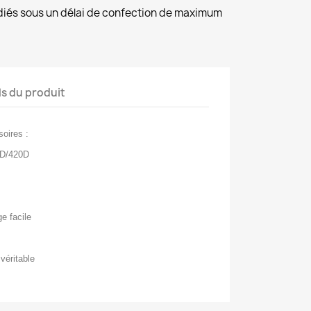
diés sous un délai de confection de maximum
ls du produit
oires :
0D/420D
ge facile
 véritable