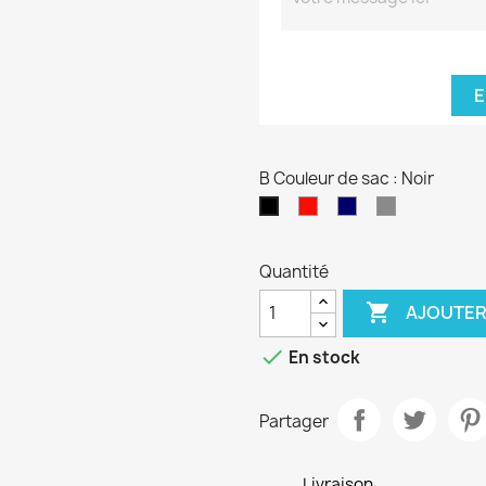
E
B Couleur de sac : Noir
Rouge
Bleu
Gris
Noir
marine
Quantité

AJOUTER

En stock
Partager
Livraison