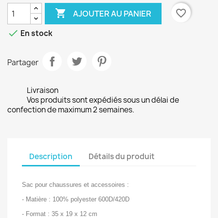

favorite_border
AJOUTER AU PANIER

En stock
Partager
Livraison
Vos produits sont expédiés sous un délai de
confection de maximum 2 semaines.
Description
Détails du produit
Sac pour chaussures et accessoires :
- Matière : 100% polyester 600D/420D
- Format : 35 x 19 x 12 cm