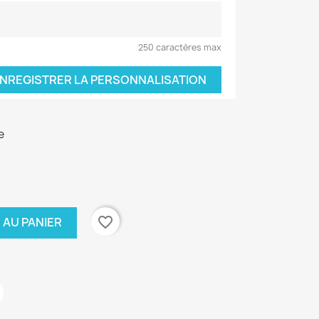
250 caractères max
NREGISTRER LA PERSONNALISATION
e
favorite_border
 AU PANIER