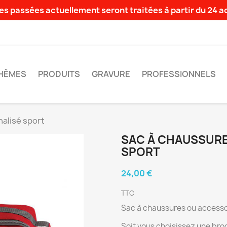
s passées actuellement seront traitées à partir du 24 
HÈMES
PRODUITS
GRAVURE
PROFESSIONNELS
alisé sport
SAC À CHAUSSURE
SPORT
24,00 €
TTC
Sac à chaussures ou accesso
Soit vous choisissez une bro