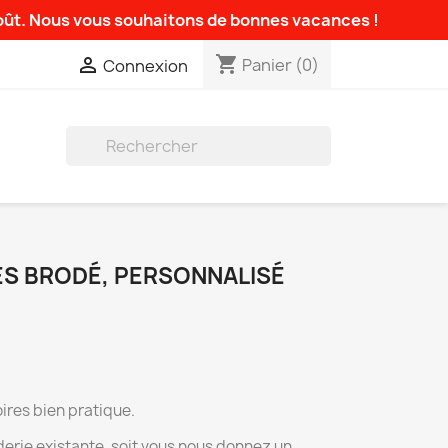
août. Nous vous souhaitons de bonnes vacances !
shopping_cart

Panier
(0)
Connexion

S BRODÉ, PERSONNALISÉ
ires bien pratique.
derie existante, soit vous nous donnez un