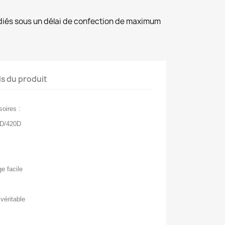
diés sous un délai de confection de maximum
ls du produit
oires :
0D/420D
ge facile
 véritable