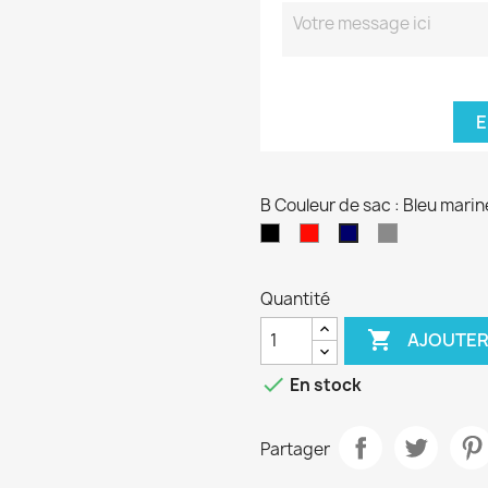
E
B Couleur de sac : Bleu marin
Noir
Rouge
Gris
Bleu
marine
Quantité

AJOUTER

En stock
Partager