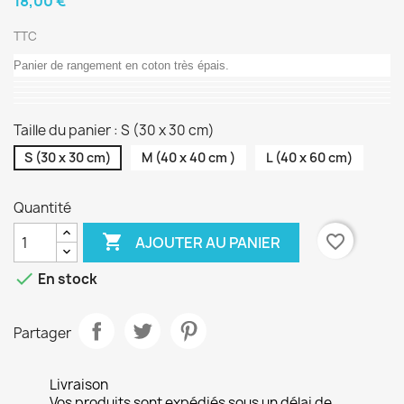
18,00 €
TTC
Panier de rangement en coton très épais.
Taille du panier : S (30 x 30 cm)
S (30 x 30 cm)
M (40 x 40 cm )
L (40 x 60 cm)
Quantité

favorite_border
AJOUTER AU PANIER

En stock
Partager
Livraison
Vos produits sont expédiés sous un délai de