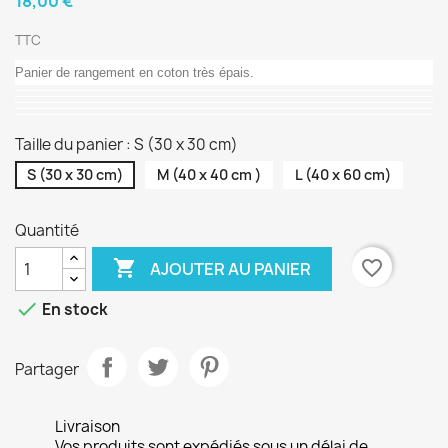
18,00 €
TTC
Panier de rangement en coton très épais.
Taille du panier : S (30 x 30 cm)
S (30 x 30 cm)
M (40 x 40 cm )
L (40 x 60 cm)
Quantité

favorite_border
AJOUTER AU PANIER

En stock
Partager
Livraison
Vos produits sont expédiés sous un délai de