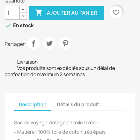
Quantité

favorite_border
AJOUTER AU PANIER

En stock
Partager
Livraison
Vos produits sont expédiés sous un délai de
confection de maximum 2 semaines.
Description
Détails du produit
Sac de voyage vintage en toile lavée :
- Matière : 100% toile de coton très épais