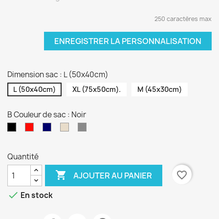
250 caractères max
ENREGISTRER LA PERSONNALISATION
Dimension sac : L (50x40cm)
L (50x40cm)
XL (75x50cm).
M (45x30cm)
B Couleur de sac : Noir
Rouge
Bleu
Beige
Gris
Noir
marine
Quantité

favorite_border
AJOUTER AU PANIER

En stock