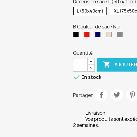
Dimension sac : L (50x40cm)
L (50x40cm)
XL (75x50
B Couleur de sac : Noir
Rouge
Bleu
Beige
Gris
Noir
marine
Quantité

AJOUTER

En stock
Partager
Livraison
Vos produits sont expé
2 semaines.