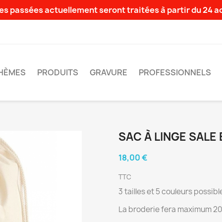
s passées actuellement seront traitées à partir du 24 
HÈMES
PRODUITS
GRAVURE
PROFESSIONNELS
SAC À LINGE SALE
18,00 €
TTC
3 tailles et 5 couleurs possib
La broderie fera maximum 20 x