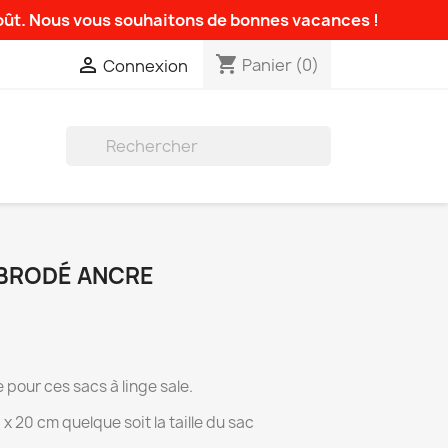
août. Nous vous souhaitons de bonnes vacances !
shopping_cart

Panier
(0)
Connexion

 BRODÉ ANCRE
le pour ces sacs à linge sale.
 20 cm quelque soit la taille du sac