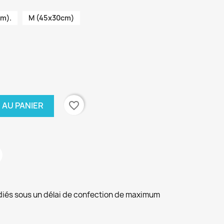
cm).
M (45x30cm)
favorite_border
 AU PANIER
diés sous un délai de confection de maximum