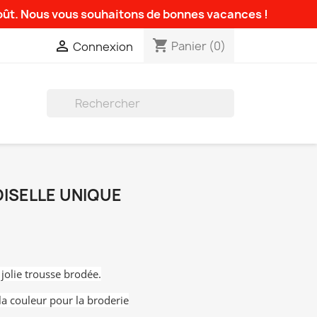
août. Nous vous souhaitons de bonnes vacances !
shopping_cart

Panier
(0)
Connexion

ISELLE UNIQUE
 jolie trousse brodée.
la couleur pour la broderie