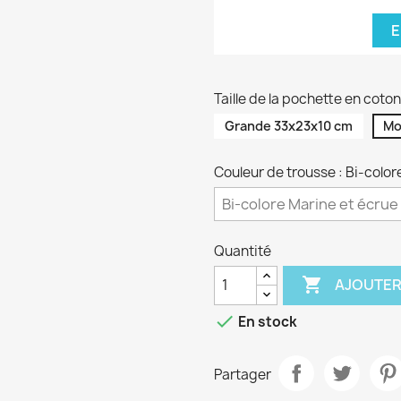
E
Taille de la pochette en cot
Grande 33x23x10 cm
Mo
Couleur de trousse : Bi-color
Quantité

AJOUTER

En stock
Partager