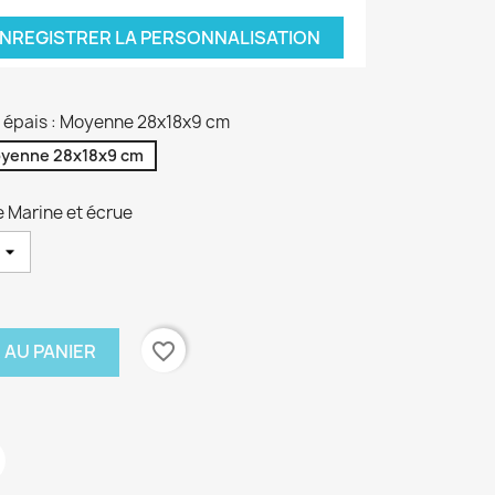
NREGISTRER LA PERSONNALISATION
on épais : Moyenne 28x18x9 cm
yenne 28x18x9 cm
e Marine et écrue
favorite_border
 AU PANIER