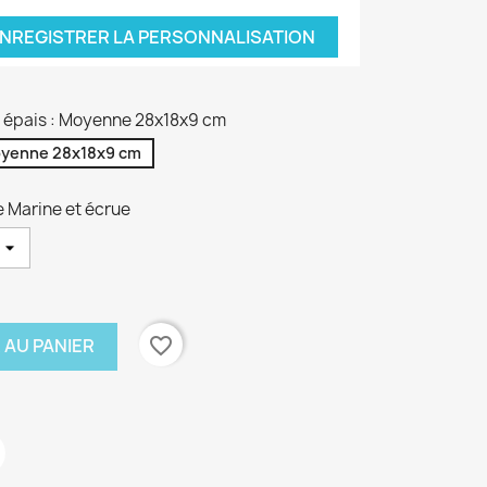
NREGISTRER LA PERSONNALISATION
on épais : Moyenne 28x18x9 cm
yenne 28x18x9 cm
e Marine et écrue
favorite_border
 AU PANIER