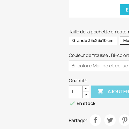
E
Taille de la pochette en cot
Grande 33x23x10 cm
Mo
Couleur de trousse : Bi-color
Quantité

AJOUTER

En stock
Partager