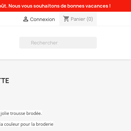
août. Nous vous souhaitons de bonnes vacances !
shopping_cart

Panier
(0)
Connexion

TTE
 jolie trousse brodée.
la couleur pour la broderie