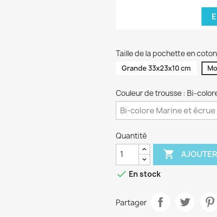
E
Taille de la pochette en cot
Grande 33x23x10 cm
Mo
Couleur de trousse : Bi-color
Quantité

AJOUTER

En stock
Partager