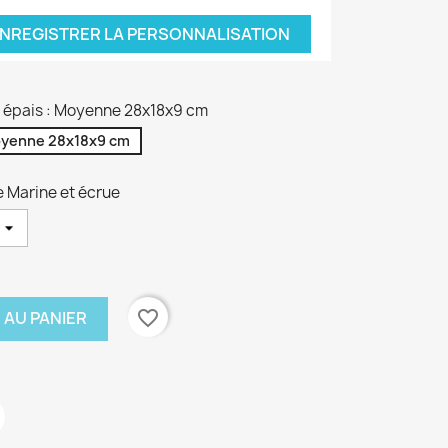
NREGISTRER LA PERSONNALISATION
on épais : Moyenne 28x18x9 cm
yenne 28x18x9 cm
e Marine et écrue
favorite_border
 AU PANIER