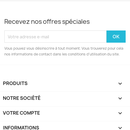
Recevez nos offres spéciales
Vous pouvez vous désinscrire à tout moment. Vous trouverez pour cela
nos informations de contact dans les conditions d'utilisation du site.
PRODUITS

NOTRE SOCIÉTÉ

VOTRE COMPTE

INFORMATIONS
keyboard_arrow_down