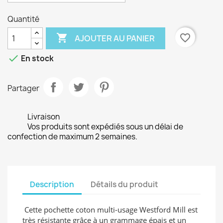
Quantité

favorite_border
AJOUTER AU PANIER

En stock
Partager
Livraison
Vos produits sont expédiés sous un délai de
confection de maximum 2 semaines.
Description
Détails du produit
Cette pochette coton multi-usage Westford Mill est
très résistante grâce à un grammage épais et un