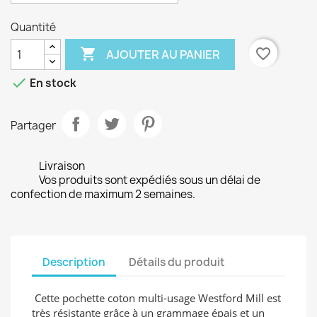
Quantité

favorite_border
AJOUTER AU PANIER

En stock
Partager
Livraison
Vos produits sont expédiés sous un délai de
confection de maximum 2 semaines.
Description
Détails du produit
Cette pochette coton multi-usage Westford Mill est
très résistante grâce à un grammage épais et un