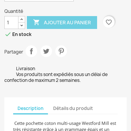
Quantité

favorite_border
AJOUTER AU PANIER

En stock
Partager
Livraison
Vos produits sont expédiés sous un délai de
confection de maximum 2 semaines.
Description
Détails du produit
Cette pochette coton multi-usage Westford Mill est
très résistante grâce à un grammage épais et un